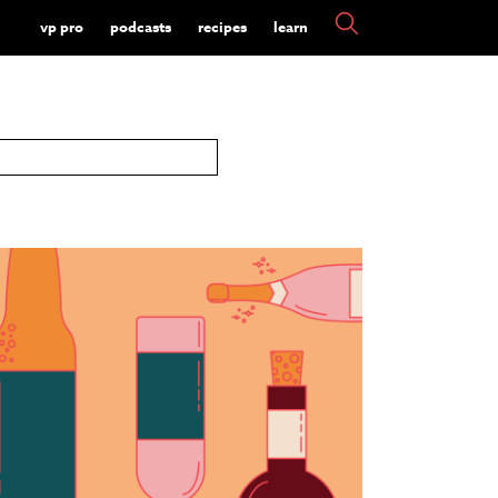
vp pro
podcasts
recipes
learn