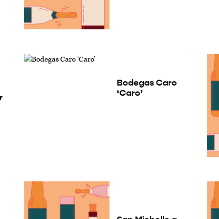
Bodegas Caro
‘Caro’
r