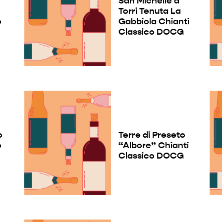
San Michelle a
Torri Tenuta La
o
Gabbiola Chianti
Classico DOCG
o
Terre di Preseto
o
“Albore” Chianti
Classico DOCG