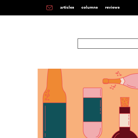
articles
columns
reviews