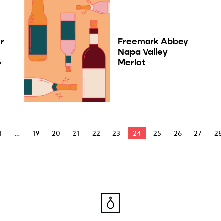
er
Freemark Abbey
Napa Valley
o
Merlot
1
19
20
21
22
23
24
25
26
27
2